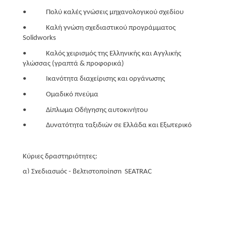
• Πολύ καλές γνώσεις μηχανολογικού σχεδίου
• Καλή γνώση σχεδιαστικού προγράμματος
Solidworks
• Καλός χειρισμός της Ελληνικής και Αγγλικής
γλώσσας (γραπτά & προφορικά)
• Ικανότητα διαχείρισης και οργάνωσης
• Ομαδικό πνεύμα
• Δίπλωμα Οδήγησης αυτοκινήτου
• Δυνατότητα ταξιδιών σε Ελλάδα και Εξωτερικό
Κύριες δραστηριότητες:
α) Σχεδιασμός - βελτιστοποίηση SEATRAC
β) Σχεδιασμός καινοτόμων προϊόντων - υπηρεσιών για
ΑμεΑ
Αποστολή Βιογραφικών Σημειωμάτων: info@tobea.gr